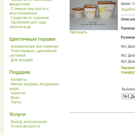
Цена:
1
вредителей
Стимуляторы роста и
Задайте
восстановления
Средства от сорняков
Описан
Удобрения для сада,
газонов и др.
Произв
Увеличить
Размер
Цветочные горшки
Керамические Вьетнамские
№1 Диаг
Пластиковые с дренажной
системой
№2 Диаг
Для орхидей
№3 Диаг
Закажи
Подарки
товару:
Конфеты
Мягкие игрушки, воздушные
шары
Выбире
Напитки
Вазы
Торты
Услуги
Выезд, консультация
Услуги флориста