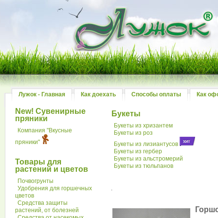
Лужок - Главная
Как доехать
Способы оплаты
Как оф
New! Сувенирные
Букеты
пряники
Букеты из хризантем
Компания "Вкусные
Букеты из роз
пряники"
Букеты из лизиантусов
Букеты из гербер
Букеты из альстромерий
Товары для
Букеты из тюльпанов
растений и цветов
Почвогрунты
Удобрения для горшечных
.
цветов
Средства защиты
Горшо
растений, от болезней
Средства от насекомых,