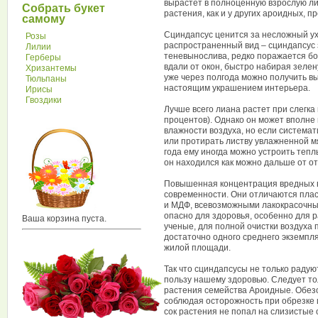
вырастет в полноценную взрослую ли
Собрать букет
растения, как и у других ароидных, 
самому
Сциндапсус ценится за несложный ух
Розы
распространенный вид – сциндапсус 
Лилии
теневынослива, редко поражается бо
Герберы
вдали от окон, быстро набирая зелен
Хризантемы
уже через полгода можно получить в
Тюльпаны
настоящим украшением интерьера.
Ирисы
Гвоздики
Лучше всего лиана растет при слегка
процентов). Однако он может вполне
влажности воздуха, но если системат
или протирать листву увлажненной мя
года ему иногда можно устроить тепл
он находился как можно дальше от о
Повышенная концентрация вредных в
современности. Они отличаются пла
и МДФ, всевозможными лакокрасочным
опасно для здоровья, особенно для р
Ваша корзина пуста.
ученые, для полной очистки воздуха
достаточно одного среднего экземпл
жилой площади.
Так что сциндапсусы не только радую
пользу нашему здоровью. Следует толь
растения семейства Ароидные. Обезо
соблюдая осторожность при обрезке 
сок растения не попал на слизистые 