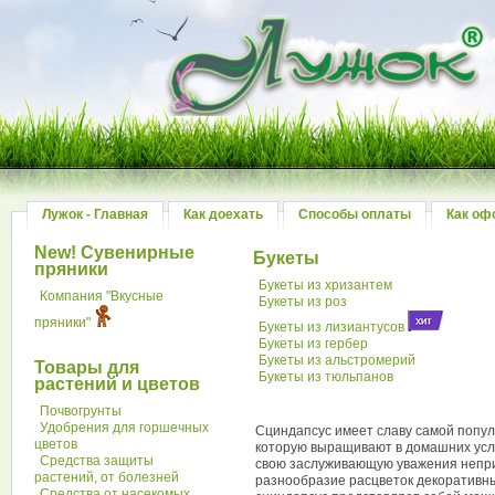
Лужок - Главная
Как доехать
Способы оплаты
Как оф
New! Сувенирные
Букеты
пряники
Букеты из хризантем
Компания "Вкусные
Букеты из роз
пряники"
Букеты из лизиантусов
Букеты из гербер
Букеты из альстромерий
Товары для
Букеты из тюльпанов
растений и цветов
Почвогрунты
Удобрения для горшечных
Сциндапсус имеет славу самой попул
цветов
которую выращивают в домашних усл
Средства защиты
свою заслуживающую уважения непри
растений, от болезней
разнообразие расцветок декоративны
Средства от насекомых,