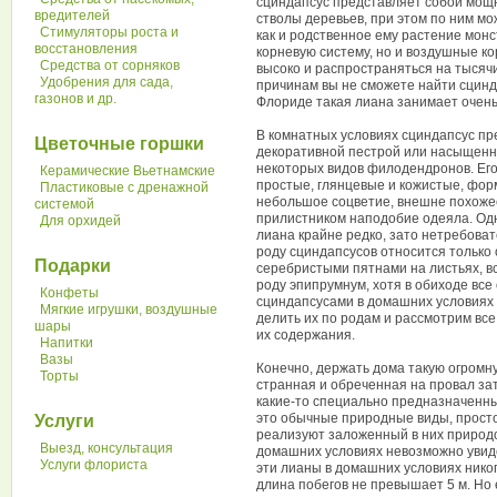
сциндапсус представляет собой мощ
вредителей
стволы деревьев, при этом по ним мо
Стимуляторы роста и
как и родственное ему растение мон
восстановления
корневую систему, но и воздушные к
Средства от сорняков
высоко и распространяться на тысячи
Удобрения для сада,
причинам вы не сможете найти сцинда
газонов и др.
Флориде такая лиана занимает очен
В комнатных условиях сциндапсус пр
Цветочные горшки
декоративной пестрой или насыщенно
некоторых видов филодендронов. Ег
Керамические Вьетнамские
простые, глянцевые и кожистые, фор
Пластиковые с дренажной
небольшое соцветие, внешне похожее
системой
прилистником наподобие одеяла. Од
Для орхидей
лиана крайне редко, зато нетребоват
роду сциндапсусов относится только
Подарки
серебристыми пятнами на листьях, в
роду эпипрумнум, хотя в обиходе все
Конфеты
сциндапсусами в домашних условиях о
Мягкие игрушки, воздушные
делить их по родам и рассмотрим все
шары
их содержания.
Напитки
Вазы
Конечно, держать дома такую огромну
Торты
странная и обреченная на провал за
какие-то специально предназначенны
это обычные природные виды, прост
Услуги
реализуют заложенный в них природо
Выезд, консультация
домашних условиях невозможно увидет
Услуги флориста
эти лианы в домашних условиях никог
длина побегов не превышает 5 м. Но е