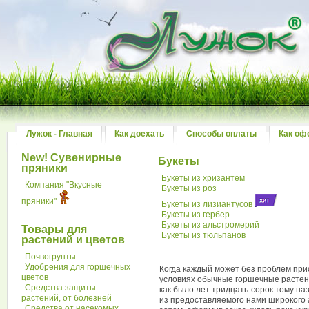
Лужок - Главная
Как доехать
Способы оплаты
Как оф
New! Сувенирные
Букеты
пряники
Букеты из хризантем
Компания "Вкусные
Букеты из роз
пряники"
Букеты из лизиантусов
Букеты из гербер
Букеты из альстромерий
Товары для
Букеты из тюльпанов
растений и цветов
Почвогрунты
Удобрения для горшечных
Когда каждый может без проблем прио
цветов
условиях обычные горшечные растени
Средства защиты
как было лет тридцать-сорок тому на
растений, от болезней
из предоставляемого нами широкого а
Средства от насекомых,