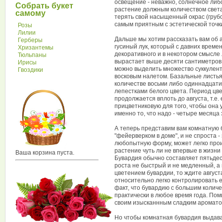
освещение - неважно, солнечное либо
Собрать букет
растение должным количеством света
самому
терять свой насыщенный окрас (грубо 
самым приятным с эстетической точк
Розы
Лилии
Дальше мы хотим рассказать вам об а
Герберы
гусиный лук, который с давних време
Хризантемы
декоративного и в некотором смысле 
Тюльпаны
вырастает выше десяти сантиметров 
Ирисы
можно выделить множество суккулент
Гвоздики
восковым налетом. Базальные листья
количестве восьми либо одиннадцати 
лепестками белого цвета. Период цв
продолжается вплоть до августа, т.е.
прицветниковую для того, чтобы она 
именно то, что надо - четыре месяца 
А теперь представим вам комнатную 
"фейерверком в доме", и не спроста 
любопытную форму, может легко прои
растение чуть ли не впервые в жизни 
Ваша корзина пуста.
Бувардия обычно составляет пятьдес
роста не быстрый и не медленный, а 
цветением бувардии, то ждите август
относительно легко контролировать е
факт, что бувардию с большим колич
практически в любое время года. Пом
своим изысканнным сладким ароматом
Но чтобы комнатная бувардия выдава