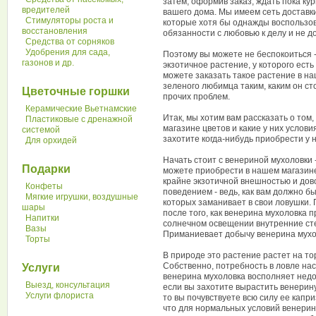
затем, оформив заказ, ждать пока ку
вредителей
вашего дома. Мы имеем сеть доставки
Стимуляторы роста и
которые хотя бы однажды воспользов
восстановления
обязанности с любовью к делу и не 
Средства от сорняков
Удобрения для сада,
Поэтому вы можете не беспокоиться -
газонов и др.
экзотичное растение, у которого есть
можете заказать такое растение в на
зеленого любимца таким, каким он ст
Цветочные горшки
прочих проблем.
Керамические Вьетнамские
Итак, мы хотим вам рассказать о том
Пластиковые с дренажной
магазине цветов и какие у них услови
системой
захотите когда-нибудь приобрести у н
Для орхидей
Начать стоит с венериной мухоловки 
Подарки
можете приобрести в нашем магазине
крайне экзотичной внешностью и дов
Конфеты
поведением - ведь, как вам должно б
Мягкие игрушки, воздушные
которых заманивает в свои ловушки.
шары
после того, как венерина мухоловка 
Напитки
солнечном освещении внутренние сте
Вазы
Приманиевает добычу венерина мухо
Торты
В природе это растение растет на т
Собственно, потребность в ловле на
Услуги
венерина мухоловка восполняет недо
Выезд, консультация
если вы захотите вырастить венерину
Услуги флориста
то вы почувствуете всю силу ее капри
что для нормальных условий венери