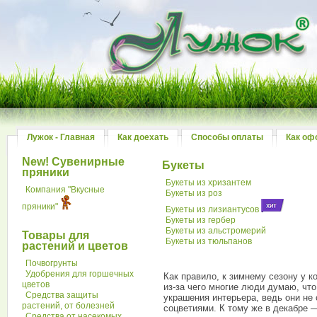
Лужок - Главная
Как доехать
Способы оплаты
Как оф
New! Сувенирные
Букеты
пряники
Букеты из хризантем
Компания "Вкусные
Букеты из роз
пряники"
Букеты из лизиантусов
Букеты из гербер
Букеты из альстромерий
Товары для
Букеты из тюльпанов
растений и цветов
Почвогрунты
Удобрения для горшечных
Как правило, к зимнему сезону у к
цветов
из-за чего многие люди думаю, что
Средства защиты
украшения интерьера, ведь они не
растений, от болезней
соцветиями. К тому же в декабре
Средства от насекомых,