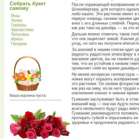
Собрать букет
После поражающей воображение пу
самому
Шлюмбергера, для которого идеаль
либо кашпо. Это растение имеет в 
Розы
первую очередь своими яркими цв
Лилии
вниз с его длинных стеблей. Пери
Герберы
как раз таки на декабрь — за это е
Хризантемы
Дальше можно отметить такое любо
Тюльпаны
что она зацветает зимой. Азалия д
Ирисы
уход, но зато вы получите впечатл
Гвоздики
За азалией в нашем списке идет ц
редкость радостную атмосферу в з
магазине цветов, вы не сможете уд
тем, что он устойчив к низким тем
проявляет себя во время декабрьс
Не менее интересен гиппеаструм —
ножке могут поразить воображение
это растение. Он любим флористами
как раз на зиму, из-за чего трудн
озеленения комнат в зимнее время
Ваша корзина пуста.
Гузмания заслуживает быть в этом 
внешний вид — она как будто полн
всего необычного будут рады иметь
Гузманию рекомендуется поливать 
протирать губкой и опрыскивать е
здоровье и продолжала радовать г