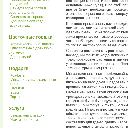
настоящие морозы, и соотвественно
вредителей
основном ниже нуля), и по этой п
Стимуляторы роста и
цветов будут необходимы процеду
восстановления
этого последние покрывают сверх
Средства от сорняков
изолировать тепло.
Удобрения для сада,
В зимнее время очень важно подде
газонов и др.
чистить их листья кисточкой либо 
удалить пыль. Но не только от пы
зимы просыпаются такие агрессоры,
Цветочные горшки
чего необходимо следить за расте
Керамические Вьетнамские
также не застраховано ни одно ком
Пластиковые с дренажной
Советуем вам закупать растения к 
системой
последний момент, когда декабрь 
Для орхидей
транспортировке растений в зимне
утеплением ваших зеленых любимце
температуры и заморозков.
Подарки
Мы решили составить небольшой с
Конфеты
для зимнего сезона и будут в теч
Мягкие игрушки, воздушные
интерьер вашего дома и радовать 
шары
проявлется зимой как никогда боль
Напитки
Нельзя начинать такой список с чег
Вазы
«рождественская звезда». У этого 
Торты
как можно было бы подумать, а на 
широк — они могут быть как белым
Услуги
красными. Пуансеттию, как мы уже
обязательно нужно сажать до зимы
Выезд, консультация
такой нюанс, что в осеннее время 
Услуги флориста
составляющий где-то девять часов.
переставляют в шкаф и после пяти