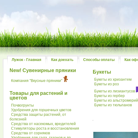
Лужок - Главная
Как доехать
Способы оплаты
Как оф
New! Сувенирные пряники
Букеты
Букеты из хризантем
Компания "Вкусные пряники"
Букеты из роз
Букеты из лизиантусов
Товары для растений и
Букеты из гербер
цветов
Букеты из альстромери
Букеты из тюльпанов
Почвогрунты
Удобрения для горшечных цветов
Средства защиты растений, от
болезней
.
Средства от насекомых, вредителей
Стимуляторы роста и восстановления
Средства от сорняков
Удобрения для сада, газонов и др.