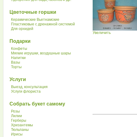
Цветочные горшки
Керамические Вьетнамские
Пластиковые с дренажной системой
Для орхидей
Увеличить
Подарки
Конфеты
Мягкие игрушки, воздушные шары
Напитки
Вазы
Торты
Услуги
Выезд, консультация
Услуги флориста
Собрать букет самому
Розы
Лилии
Герберы
Хризантемы
Тюльпаны
Ирисы