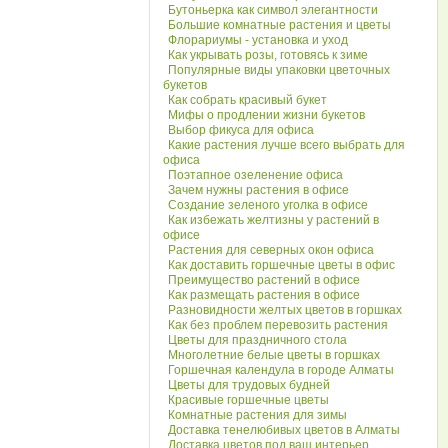
Бутоньерка как символ элегантности
Большие комнатные растения и цветы
Флорариумы - установка и уход
Как укрывать розы, готовясь к зиме
Популярные виды упаковки цветочных
букетов
Как собрать красивый букет
Мифы о продлении жизни букетов
Выбор фикуса для офиса
Какие растения лучше всего выбрать для
офиса
Поэтапное озеленение офиса
Зачем нужны растения в офисе
Создание зеленого уголка в офисе
Как избежать желтизны у растений в
офисе
Растения для северных окон офиса
Как доставить горшечные цветы в офис
Преимущество растений в офисе
Как размещать растения в офисе
Разновидности желтых цветов в горшках
Как без проблем перевозить растения
Цветы для праздничного стола
Многолетние белые цветы в горшках
Горшечная календула в городе Алматы
Цветы для трудовых будней
Красивые горшечные цветы
Комнатные растения для зимы
Доставка тенелюбивых цветов в Алматы
Доставка цветов под ваш интерьер