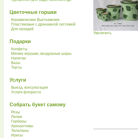
Цветочные горшки
Керамические Вьетнамские
Пластиковые с дренажной системой
Для орхидей
Увеличить
Подарки
Конфеты
Мягкие игрушки, воздушные шары
Напитки
Вазы
Торты
Услуги
Выезд, консультация
Услуги флориста
Собрать букет самому
Розы
Лилии
Герберы
Хризантемы
Тюльпаны
Ирисы