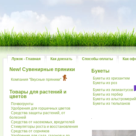
Лужок - Главная
Как доехать
Способы оплаты
Как оф
New! Сувенирные пряники
Букеты
Букеты из хризантем
Компания "Вкусные пряники"
Букеты из роз
Букеты из лизиантусов
Товары для растений и
Букеты из гербер
цветов
Букеты из альстромери
Букеты из тюльпанов
Почвогрунты
Удобрения для горшечных цветов
Средства защиты растений, от
болезней
.
Средства от насекомых, вредителей
Стимуляторы роста и восстановления
Средства от сорняков
Удобрения для сада, газонов и др.