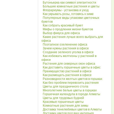
Бутоньерка как символ элегантности
Большие комнатные растения и цветы
Флорариумы - установка и уход
Как укрывать розы, готовясь к зиме
Популярные виды упаковки цветочных
букетов
Как собрать красивый букет
Мифы о продлении жизни букетов
Выбор фикуса для офиса
Какие растения лучше всего выбрать для
офиса
Поэтапное озеленение офиса
Зачем нужны растения в офисе
Создание зеленого уголка в офисе
Как избежать желтизны у растений в
офисе
Растения для северных окон офиса
Как доставить горшечные цветы в офис
Преимущество растений в офисе
Как размещать растения в офисе
Разновидности желтых цветов в горшках
Как без проблем перевозить растения
Цветы для праздничного стола
Многолетние белые цветы в горшках
Горшечная календула в городе Алматы
Цветы для трудовых будней
Красивые горшечные цветы
Комнатные растения для зимы
Доставка тенелюбивых цветов в Алматы
Доставка цветов под ваш интерьер