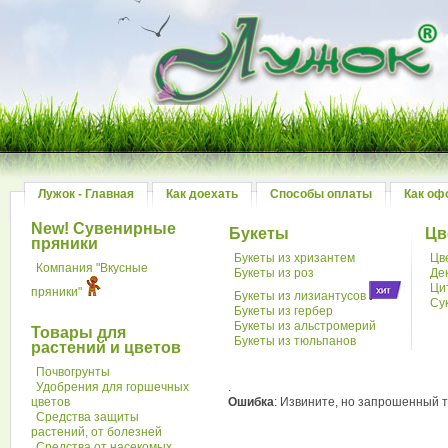
Лужок - Главная
Как доехать
Способы оплаты
Как оф
New! Сувенирные
Букеты
Цв
пряники
Букеты из хризантем
Цв
Компания "Вкусные
Букеты из роз
Де
Ци
пряники"
Букеты из лизиантусов
Су
Букеты из гербер
Букеты из альстромерий
Товары для
Букеты из тюльпанов
растений и цветов
Почвогрунты
Удобрения для горшечных
.
цветов
Ошибка
: Извините, но запрошенный т
Средства защиты
растений, от болезней
Средства от насекомых,