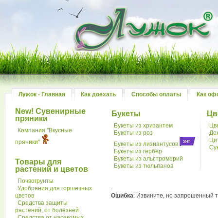
Лужок - Главная
Как доехать
Способы оплаты
Как оф
New! Сувенирные
Букеты
Цв
пряники
Букеты из хризантем
Цв
Компания "Вкусные
Букеты из роз
Де
Ци
пряники"
Букеты из лизиантусов
Су
Букеты из гербер
Букеты из альстромерий
Товары для
Букеты из тюльпанов
растений и цветов
Почвогрунты
Удобрения для горшечных
.
цветов
Ошибка
: Извините, но запрошенный т
Средства защиты
растений, от болезней
Средства от насекомых,