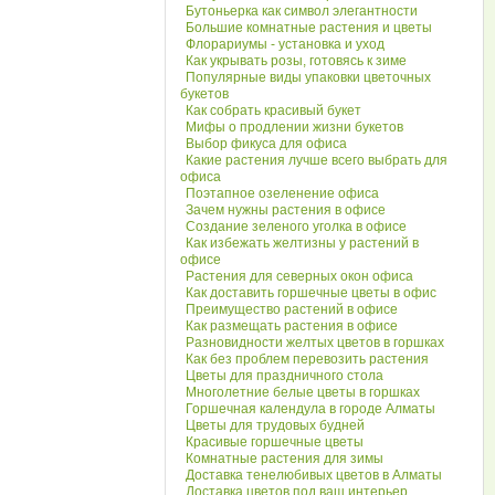
Бутоньерка как символ элегантности
Большие комнатные растения и цветы
Флорариумы - установка и уход
Как укрывать розы, готовясь к зиме
Популярные виды упаковки цветочных
букетов
Как собрать красивый букет
Мифы о продлении жизни букетов
Выбор фикуса для офиса
Какие растения лучше всего выбрать для
офиса
Поэтапное озеленение офиса
Зачем нужны растения в офисе
Создание зеленого уголка в офисе
Как избежать желтизны у растений в
офисе
Растения для северных окон офиса
Как доставить горшечные цветы в офис
Преимущество растений в офисе
Как размещать растения в офисе
Разновидности желтых цветов в горшках
Как без проблем перевозить растения
Цветы для праздничного стола
Многолетние белые цветы в горшках
Горшечная календула в городе Алматы
Цветы для трудовых будней
Красивые горшечные цветы
Комнатные растения для зимы
Доставка тенелюбивых цветов в Алматы
Доставка цветов под ваш интерьер