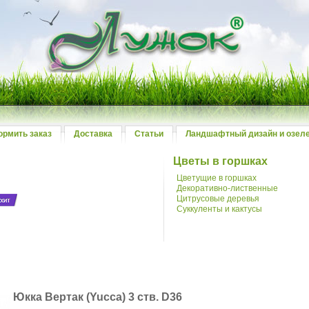
ормить заказ
Доставка
Статьи
Ландшафтный дизайн и озел
Цветы в горшках
Цветущие в горшках
Декоративно-лиственные
Цитрусовые деревья
Суккуленты и кактусы
й
Юкка Вертак (Yuссa) 3 ств. D36