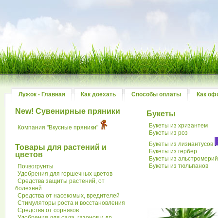
Лужок - Главная
Как доехать
Способы оплаты
Как оф
New! Сувенирные пряники
Букеты
Букеты из хризантем
Компания "Вкусные пряники"
Букеты из роз
Букеты из лизиантусов
Товары для растений и
Букеты из гербер
цветов
Букеты из альстромери
Букеты из тюльпанов
Почвогрунты
Удобрения для горшечных цветов
Средства защиты растений, от
болезней
.
Средства от насекомых, вредителей
Стимуляторы роста и восстановления
Средства от сорняков
Удобрения для сада, газонов и др.