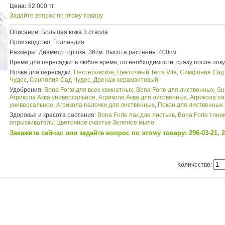
Цена:
82 000 тг.
Задайте вопрос по этому товару
Описание: Большая юкка 3 ствола
Производство: Голландия
Размеры: Диаметр горшка: 36см. Высота растения: 400см
Время для пересадки: в любое время, по необходимости, сразу после пок
Почва для пересадки:
Нестеровское,
Цветочный Terra Vita,
Симфония Сад
Чудес
,
Сенполия Сад Чудес,
Дренаж керамзитовый
Удобрения:
Bona Forte для всех комнатных,
Bona Forte для лиственных,
Su
Агрикола Аква универсальное,
Агрикола Аква для лиственных,
Агрикола па
универсальное,
Агрикола палочки для лиственных
,
Покон для лиственных
Здоровье и красота растения:
Bona Forte лак для листьев,
Bona Forte тони
опрыскиватель,
Цветочное счастье Зеленое мыло
Закажите сейчас или задайте вопрос по этому товару: 296-03-21, 2
Количество: