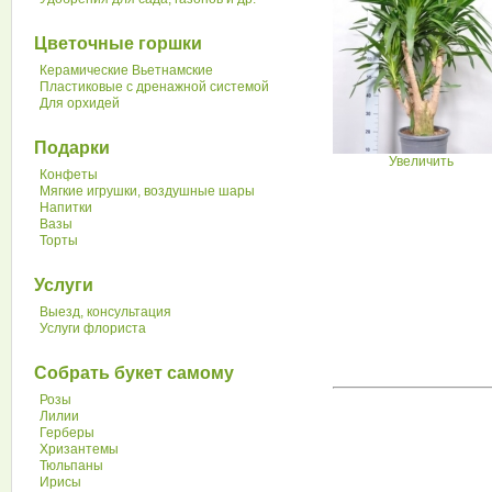
Цветочные горшки
Керамические Вьетнамские
Пластиковые с дренажной системой
Для орхидей
Подарки
Увеличить
Конфеты
Мягкие игрушки, воздушные шары
Напитки
Вазы
Торты
Услуги
Выезд, консультация
Услуги флориста
Собрать букет самому
Розы
Лилии
Герберы
Хризантемы
Тюльпаны
Ирисы