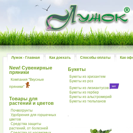
Лужок - Главная
Как доехать
Способы оплаты
Как оф
New! Сувенирные
Букеты
пряники
Букеты из хризантем
Компания "Вкусные
Букеты из роз
пряники"
Букеты из лизиантусов
Букеты из гербер
Букеты из альстромерий
Товары для
Букеты из тюльпанов
растений и цветов
Почвогрунты
Удобрения для горшечных
.
цветов
Средства защиты
растений, от болезней
Средства от насекомых,