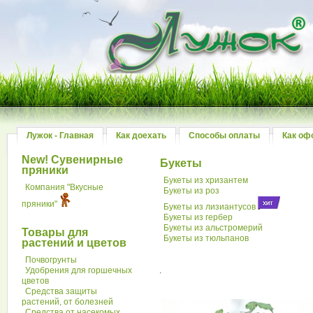
Лужок - Главная
Как доехать
Способы оплаты
Как оф
New! Сувенирные
Букеты
пряники
Букеты из хризантем
Компания "Вкусные
Букеты из роз
пряники"
Букеты из лизиантусов
Букеты из гербер
Букеты из альстромерий
Товары для
Букеты из тюльпанов
растений и цветов
Почвогрунты
Удобрения для горшечных
.
цветов
Средства защиты
растений, от болезней
Средства от насекомых,