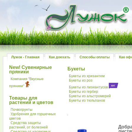
Лужок - Главная
Как доехать
Способы оплаты
Как оф
New! Сувенирные
Букеты
пряники
Букеты из хризантем
Компания "Вкусные
Букеты из роз
пряники"
Букеты из лизиантусов
Букеты из гербер
Букеты из альстромерий
Товары для
Букеты из тюльпанов
растений и цветов
Почвогрунты
Удобрения для горшечных
.
цветов
Средства защиты
Добра
растений, от болезней
листв
Средства от насекомых,