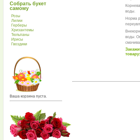
Собрать букет
Корневая
самому
воды.
Розы
Норма р
Лилии
переувл
Герберы
Хризантемы
Внекорне
Тюльпаны
воды. О
Ирисы
смачива
Гвоздики
Закажи
товару:
Ваша корзина пуста.