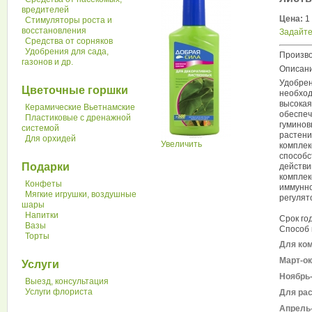
вредителей
Цена:
1 
Стимуляторы роста и
восстановления
Задайте
Средства от сорняков
Удобрения для сада,
Произво
газонов и др.
Описани
Удобрен
Цветочные горшки
необход
высокая
Керамические Вьетнамские
обеспеч
Пластиковые с дренажной
гуминов
системой
растени
Для орхидей
Увеличить
комплек
способс
Подарки
действ
комплек
Конфеты
иммунно
Мягкие игрушки, воздушные
регулят
шары
Напитки
Срок год
Вазы
Способ
Торты
Для ко
Март-ок
Услуги
Ноябрь
Выезд, консультация
Услуги флориста
Для рас
Апрель-