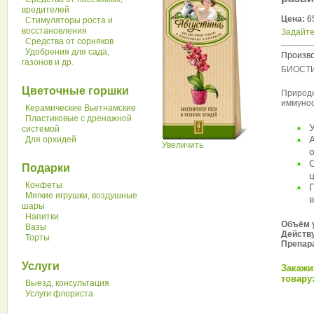
вредителей
Цена:
65
Стимуляторы роста и
восстановления
Задайте
Средства от сорняков
Удобрения для сада,
Произво
газонов и др.
БИОСТИ
Цветочные горшки
Природн
иммунос
Керамические Вьетнамские
Пластиковые с дренажной
системой
Для орхидей
А
Увеличить
Подарки
ц
Конфеты
П
Мягкие игрушки, воздушные
шары
Напитки
Объём 
Вазы
Действ
Торты
Препар
Услуги
Закажи
товару:
Выезд, консультация
Услуги флориста