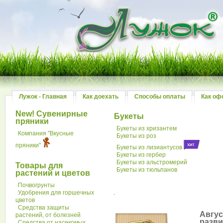
Лужок - Главная
Как доехать
Способы оплаты
Как оф
New! Сувенирные
Букеты
пряники
Букеты из хризантем
Компания "Вкусные
Букеты из роз
пряники"
Букеты из лизиантусов
Букеты из гербер
Букеты из альстромерий
Товары для
Букеты из тюльпанов
растений и цветов
Почвогрунты
Удобрения для горшечных
.
цветов
Средства защиты
Авгус
растений, от болезней
разви
Средства от насекомых,