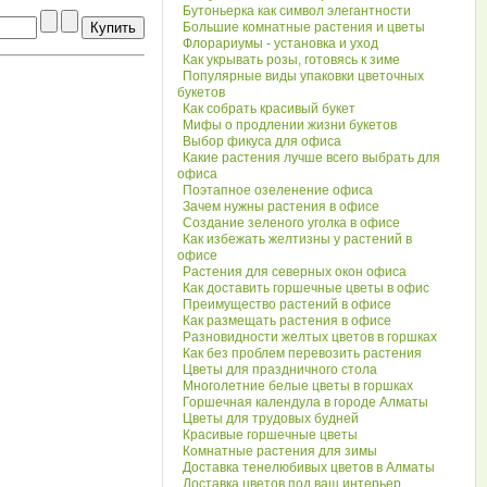
Бутоньерка как символ элегантности
Большие комнатные растения и цветы
Флорариумы - установка и уход
Как укрывать розы, готовясь к зиме
Популярные виды упаковки цветочных
букетов
Как собрать красивый букет
Мифы о продлении жизни букетов
Выбор фикуса для офиса
Какие растения лучше всего выбрать для
офиса
Поэтапное озеленение офиса
Зачем нужны растения в офисе
Создание зеленого уголка в офисе
Как избежать желтизны у растений в
офисе
Растения для северных окон офиса
Как доставить горшечные цветы в офис
Преимущество растений в офисе
Как размещать растения в офисе
Разновидности желтых цветов в горшках
Как без проблем перевозить растения
Цветы для праздничного стола
Многолетние белые цветы в горшках
Горшечная календула в городе Алматы
Цветы для трудовых будней
Красивые горшечные цветы
Комнатные растения для зимы
Доставка тенелюбивых цветов в Алматы
Доставка цветов под ваш интерьер