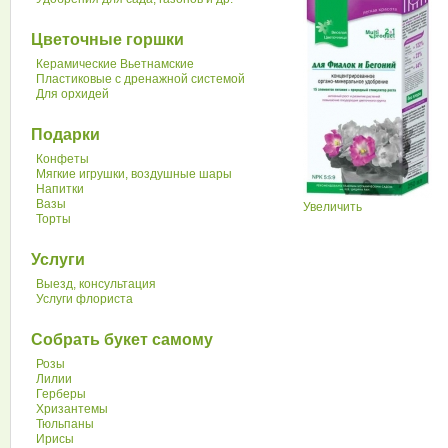
Цветочные горшки
Керамические Вьетнамские
Пластиковые с дренажной системой
Для орхидей
Подарки
Конфеты
Мягкие игрушки, воздушные шары
Напитки
Вазы
Увеличить
Торты
Услуги
Выезд, консультация
Услуги флориста
Собрать букет самому
Розы
Лилии
Герберы
Хризантемы
Тюльпаны
Ирисы