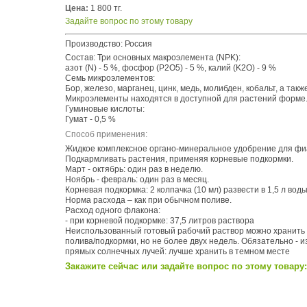
Цена:
1 800 тг.
Задайте вопрос по этому товару
Производство: Россия
Состав: Три основных макроэлемента (NPK):
азот (N) - 5 %, фосфор (P2O5) - 5 %, калий (K2O) - 9 %
Семь микроэлементов:
Бор, железо, марганец, цинк, медь, молибден, кобальт, а такж
Микроэлементы находятся в доступной для растений форме
Гуминовые кислоты:
Гумат - 0,5 %
Способ применения:
Жидкое комплексное органо-минеральное удобрение для фи
Подкармливать растения, применяя корневые подкормки.
Март - октябрь: один раз в неделю.
Ноябрь - февраль: один раз в месяц.
Корневая подкормка: 2 колпачка (10 мл) развести в 1,5 л воды
Норма расхода – как при обычном поливе.
Расход одного флакона:
- при корневой подкормке: 37,5 литров раствора
Неиспользованный готовый рабочий раствор можно хранить
полива/подкормки, но не более двух недель. Обязательно - 
прямых солнечных лучей: лучше хранить в темном месте
Закажите сейчас или задайте вопрос по этому товару: 2