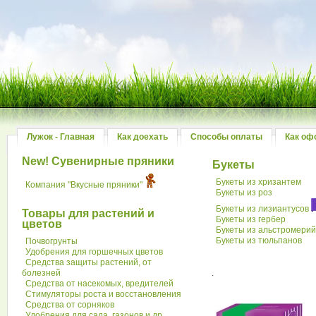
Лужок - Главная
Как доехать
Способы оплаты
Как оф
New! Сувенирные пряники
Букеты
Букеты из хризантем
Компания "Вкусные пряники"
Букеты из роз
Букеты из лизиантусов
Товары для растений и
Букеты из гербер
цветов
Букеты из альстромери
Букеты из тюльпанов
Почвогрунты
Удобрения для горшечных цветов
Средства защиты растений, от
болезней
.
Средства от насекомых, вредителей
Стимуляторы роста и восстановления
Средства от сорняков
Удобрения для сада, газонов и др.