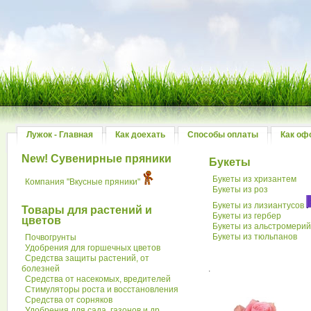
Лужок - Главная
Как доехать
Способы оплаты
Как оф
New! Сувенирные пряники
Букеты
Букеты из хризантем
Компания "Вкусные пряники"
Букеты из роз
Букеты из лизиантусов
Товары для растений и
Букеты из гербер
цветов
Букеты из альстромери
Букеты из тюльпанов
Почвогрунты
Удобрения для горшечных цветов
Средства защиты растений, от
болезней
.
Средства от насекомых, вредителей
Стимуляторы роста и восстановления
Средства от сорняков
Удобрения для сада, газонов и др.