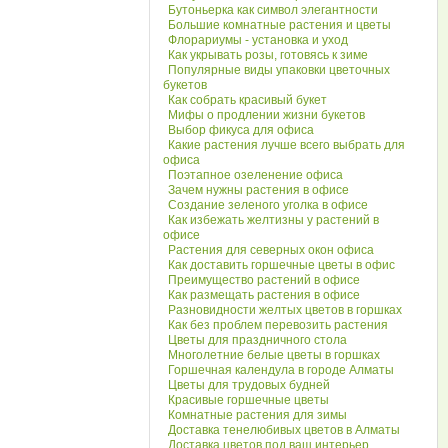
Бутоньерка как символ элегантности
Большие комнатные растения и цветы
Флорариумы - установка и уход
Как укрывать розы, готовясь к зиме
Популярные виды упаковки цветочных
букетов
Как собрать красивый букет
Мифы о продлении жизни букетов
Выбор фикуса для офиса
Какие растения лучше всего выбрать для
офиса
Поэтапное озеленение офиса
Зачем нужны растения в офисе
Создание зеленого уголка в офисе
Как избежать желтизны у растений в
офисе
Растения для северных окон офиса
Как доставить горшечные цветы в офис
Преимущество растений в офисе
Как размещать растения в офисе
Разновидности желтых цветов в горшках
Как без проблем перевозить растения
Цветы для праздничного стола
Многолетние белые цветы в горшках
Горшечная календула в городе Алматы
Цветы для трудовых будней
Красивые горшечные цветы
Комнатные растения для зимы
Доставка тенелюбивых цветов в Алматы
Доставка цветов под ваш интерьер