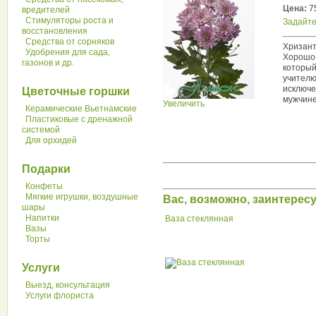
Цена:
75
вредителей
Стимуляторы роста и
Задайте
восстановления
Средства от сорняков
Хризант
Удобрения для сада,
Хорошо 
газонов и др.
который
учителю
исключе
Цветочные горшки
мужчине
Увеличить
Керамические Вьетнамские
Пластиковые с дренажной
системой
Для орхидей
Подарки
Конфеты
Мягкие игрушки, воздушные
Вас, возможно, заинтере
шары
Напитки
Ваза стеклянная
Вазы
Торты
Услуги
Выезд, консультация
Услуги флориста