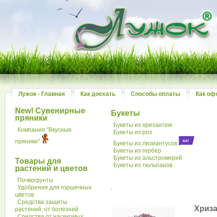
Лужок - Главная
Как доехать
Способы оплаты
Как оф
New! Сувенирные
Букеты
пряники
Букеты из хризантем
Компания "Вкусные
Букеты из роз
пряники"
Букеты из лизиантусов
Букеты из гербер
Букеты из альстромерий
Товары для
Букеты из тюльпанов
растений и цветов
Почвогрунты
Удобрения для горшечных
.
цветов
Средства защиты
Хриза
растений, от болезней
Средства от насекомых,