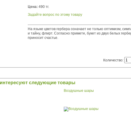
Цена:
490 тг.
Задайте вопрос по этому товару
На языке цветов гербера означает не только оптимизм, симп
и тайну, флирт. Согласно примете, букет из двух белых герб
приносит счастье.
Количество:
заинтересуют следующие товары
Воздушные шары