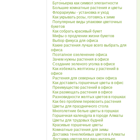
Бутоньерка как символ элегантности
Большие комнатные растения и цветы
Флорариумы - установка и уход
Как укрывать розы, готовясь к зиме
Популярные виды упаковки цветочных
букетов
Как собрать красивый букет
Мифы о продлении жизни букетов
Выбор фикуса для офиса
Какие растения лучше всего выбрать для
офиса
Поэтапное озеленение офиса
Зачем нужны растения в офисе
Создание зеленого уголка в офисе
Как избежать желтизны у растений в
офисе
Растения для северных окон офиса
Как доставить горшечные цветы в офис
Преимущество растений в офисе
Как размещать растения в офисе
Разновидности желтых цветов в горшках
Как без проблем перевозить растения
Цветы для праздничного стола
Многолетние белые цветы в горшках
Горшечная календула в городе Алматы
Цветы для трудовых будней
Красивые горшечные цветы
Комнатные растения для зимы
Доставка тенелюбивых цветов в Алматы
Доставка цветов под ваш интерьер