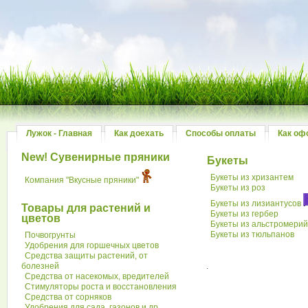
Лужок - Главная
Как доехать
Способы оплаты
Как оф
New! Сувенирные пряники
Букеты
Букеты из хризантем
Компания "Вкусные пряники"
Букеты из роз
Букеты из лизиантусов
Товары для растений и
Букеты из гербер
цветов
Букеты из альстромери
Букеты из тюльпанов
Почвогрунты
Удобрения для горшечных цветов
Средства защиты растений, от
болезней
.
Средства от насекомых, вредителей
Стимуляторы роста и восстановления
Средства от сорняков
Удобрения для сада, газонов и др.