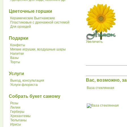
Цветочные горшки
Керамические Вьетнамские
Пластиковые с дренажной системой
Для орхидей
Подарки
Увеличить
Конфеты
Мягкие игрушки, воздушные шары
Напитки
Вазы
Торты
Услуги
Вас, возможно, 
Выезд, консультация
Услуги флориста
Ваза стеклянная
Собрать букет самому
Розы
Лилии
Герберы
Хризантемы
Тюльпаны
Ирисы