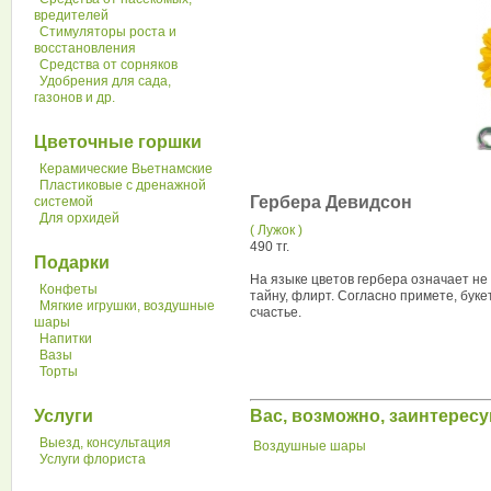
вредителей
Стимуляторы роста и
восстановления
Средства от сорняков
Удобрения для сада,
газонов и др.
Цветочные горшки
Керамические Вьетнамские
Пластиковые с дренажной
Гербера Девидсон
системой
Для орхидей
( Лужок )
490 тг.
Подарки
На языке цветов гербера означает не 
Конфеты
тайну, флирт. Согласно примете, буке
Мягкие игрушки, воздушные
счастье.
шары
Напитки
Вазы
Торты
Вас, возможно, заинтерес
Услуги
Выезд, консультация
Воздушные шары
Услуги флориста