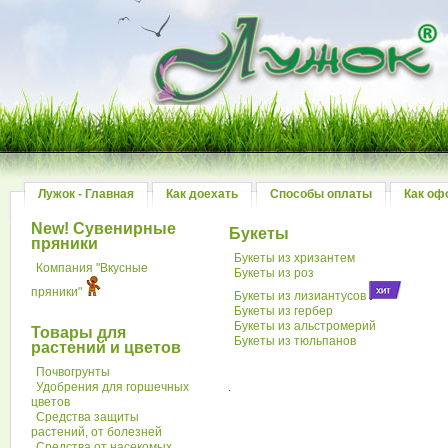
Лужок - Главная
Как доехать
Способы оплаты
Как оф
New! Сувенирные
Букеты
пряники
Букеты из хризантем
Компания "Вкусные
Букеты из роз
пряники"
Букеты из лизиантусов
Букеты из гербер
Букеты из альстромерий
Товары для
Букеты из тюльпанов
растений и цветов
Почвогрунты
Удобрения для горшечных
.
цветов
Средства защиты
растений, от болезней
Средства от насекомых,