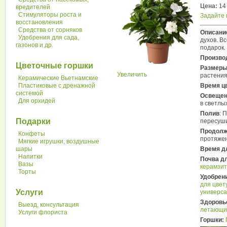
Цена:
14 
вредителей
Стимуляторы роста и
Задайте 
восстановления
Средства от сорняков
Описани
Удобрения для сада,
духов. В
газонов и др.
подарок.
Произво
Цветочные горшки
Размеры
Увеличить
растения
Керамические Вьетнамские
Пластиковые с дренажной
Время ц
системой
Освещен
Для орхидей
в светлы
Полив
: 
Подарки
пересуши
Продолж
Конфеты
протяжен
Мягкие игрушки, воздушные
шары
Время д
Напитки
Почва д
Вазы
керамзит
Торты
Удобрен
для цвет
Услуги
универс
Здоровье
Выезд, консультация
летающи
Услуги флориста
Горшки: