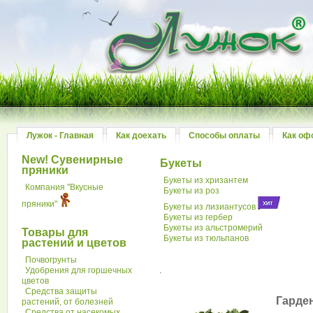
Лужок - Главная
Как доехать
Способы оплаты
Как оф
New! Сувенирные
Букеты
пряники
Букеты из хризантем
Компания "Вкусные
Букеты из роз
пряники"
Букеты из лизиантусов
Букеты из гербер
Букеты из альстромерий
Товары для
Букеты из тюльпанов
растений и цветов
Почвогрунты
Удобрения для горшечных
.
цветов
Средства защиты
Гарде
растений, от болезней
Средства от насекомых,