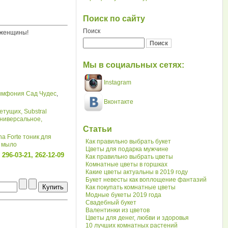
Поиск по сайту
Поиск
 женщины!
Мы в социальных сетях:
Instagram
имфония Сад Чудес
,
Вконтакте
ветущих,
Substral
универсальное,
Статьи
na Forte тоник для
Как правильно выбрать букет
е мыло
Цветы для подарка мужчине
96-03-21, 262-12-09
Как правильно выбрать цветы
Комнатные цветы в горшках
Какие цветы актуальны в 2019 году
Букет невесты как воплощение фантазий
Как покупать комнатные цветы
Модные букеты 2019 года
Свадебный букет
Валентинки из цветов
Цветы для денег, любви и здоровья
10 лучших комнатных растений