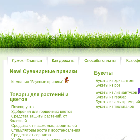
Лужок - Главная
Как доехать
Способы оплаты
Как оф
New! Сувенирные пряники
Букеты
Букеты из хризантем
Компания "Вкусные пряники"
Букеты из роз
Букеты из лизиантусов
Товары для растений и
Букеты из гербер
цветов
Букеты из альстромери
Букеты из тюльпанов
Почвогрунты
Удобрения для горшечных цветов
Средства защиты растений, от
болезней
.
Средства от насекомых, вредителей
Стимуляторы роста и восстановления
Средства от сорняков
Удобрения для сада, газонов и др.