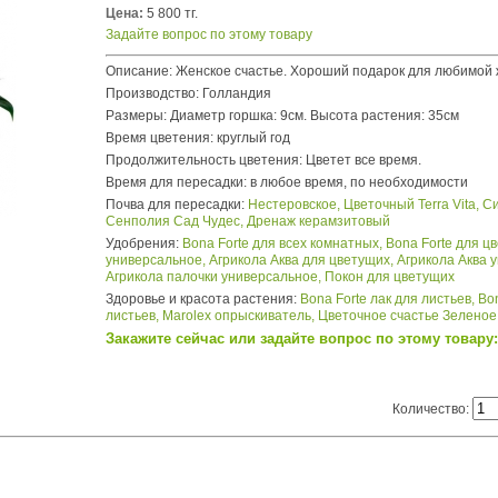
Цена:
5 800 тг.
Задайте вопрос по этому товару
Описание: Женское счастье. Хороший подарок для любимой
Производство: Голландия
Размеры: Диаметр горшка: 9см. Высота растения: 35см
Время цветения: круглый год
Продолжительность цветения: Цветет все время.
Время для пересадки: в любое время, по необходимости
Почва для пересадки:
Нестеровское,
Цветочный Terra Vita,
С
Сенполия Сад Чудес,
Дренаж керамзитовый
Удобрения:
Bona Forte для всех комнатных,
Bona Forte для ц
универсальное,
Агрикола Аква для цветущих,
Агрикола Аква 
Агрикола палочки универсальное,
Покон для цветущих
Здоровье и красота растения:
Bona Forte лак для листьев,
Bo
листьев,
Marolex опрыскиватель,
Цветочное счастье Зелено
Закажите сейчас или задайте вопрос по этому товару: 2
Количество: