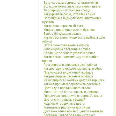
Бутоньерка как символ элегантности
Большие комнатные растения и цветы
Флорариумы - установка и уход
Как укрывать розы, готовясь к зиме
Популярные виды упаковки цветочных
букетов
Как собрать красивый букет
Мифы о продлении жизни букетов
Выбор фикуса для офиса
Какие растения лучше всего выбрать для
офиса
Поэтапное озеленение офиса
Зачем нужны растения в офисе
Создание зеленого уголка в офисе
Как избежать желтизны у растений в
офисе
Растения для северных окон офиса
Как доставить горшечные цветы в офис
Преимущество растений в офисе
Как размещать растения в офисе
Разновидности желтых цветов в горшках
Как без проблем перевозить растения
Цветы для праздничного стола
Многолетние белые цветы в горшках
Горшечная календула в городе Алматы
Цветы для трудовых будней
Красивые горшечные цветы
Комнатные растения для зимы
Доставка тенелюбивых цветов в Алматы
Доставка цветов под ваш интерьер