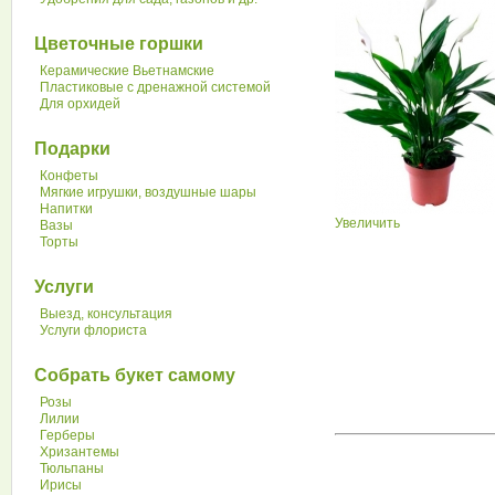
Цветочные горшки
Керамические Вьетнамские
Пластиковые с дренажной системой
Для орхидей
Подарки
Конфеты
Мягкие игрушки, воздушные шары
Напитки
Увеличить
Вазы
Торты
Услуги
Выезд, консультация
Услуги флориста
Собрать букет самому
Розы
Лилии
Герберы
Хризантемы
Тюльпаны
Ирисы