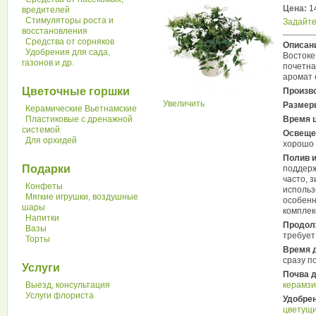
Цена:
1
вредителей
Стимуляторы роста и
Задайте
восстановления
Средства от сорняков
Описан
Удобрения для сада,
Востоке
газонов и др.
почетна
аромат 
Цветочные горшки
Произв
Увеличить
Размер
Керамические Вьетнамские
Пластиковые с дренажной
Время 
системой
Освеще
Для орхидей
хорошо 
Полив и
Подарки
поддерж
часто, 
Конфеты
использ
Мягкие игрушки, воздушные
особенн
шары
комплек
Напитки
Продол
Вазы
требует
Торты
Время 
сразу п
Услуги
Почва 
Выезд, консультация
керамзи
Услуги флориста
Удобре
цветущ