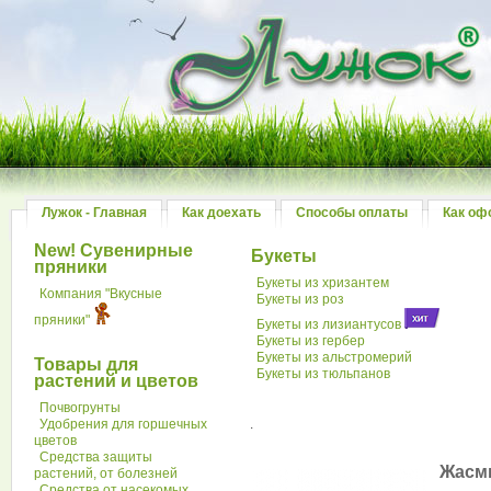
Лужок - Главная
Как доехать
Способы оплаты
Как оф
New! Сувенирные
Букеты
пряники
Букеты из хризантем
Компания "Вкусные
Букеты из роз
пряники"
Букеты из лизиантусов
Букеты из гербер
Букеты из альстромерий
Товары для
Букеты из тюльпанов
растений и цветов
Почвогрунты
Удобрения для горшечных
.
цветов
Средства защиты
Жасм
растений, от болезней
Средства от насекомых,