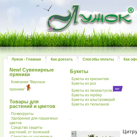
Лужок - Главная
Как доехать
Способы оплаты
Как оф
New! Сувенирные
Букеты
пряники
Букеты из хризантем
Компания "Вкусные
Букеты из роз
пряники"
Букеты из лизиантусов
Букеты из гербер
Букеты из альстромерий
Товары для
Букеты из тюльпанов
растений и цветов
Почвогрунты
Удобрения для горшечных
.
цветов
Средства защиты
Цитру
растений, от болезней
Средства от насекомых,