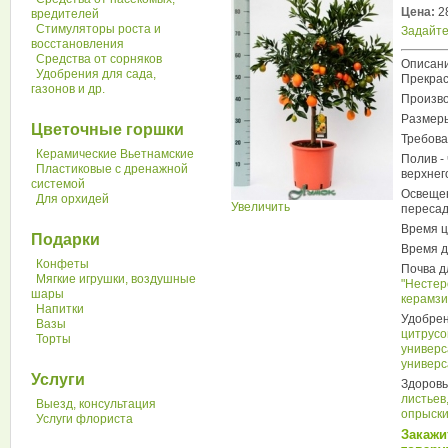
Цена:
2
вредителей
Стимуляторы роста и
Задайте
восстановления
Средства от сорняков
Описани
Удобрения для сада,
Прекрас
газонов и др.
Произво
Размеры
Цветочные горшки
Требова
Керамические Вьетнамские
Полив -
Пластиковые с дренажной
верхнег
системой
Освещен
Для орхидей
Увеличить
пересад
Время ц
Подарки
Время д
Конфеты
Почва д
Мягкие игрушки, воздушные
"Нестер
шары
керамзи
Напитки
Удобре
Вазы
цитрусо
Торты
универс
универс
Услуги
Здоровь
листьев
Выезд, консультация
опрыски
Услуги флориста
Закажи