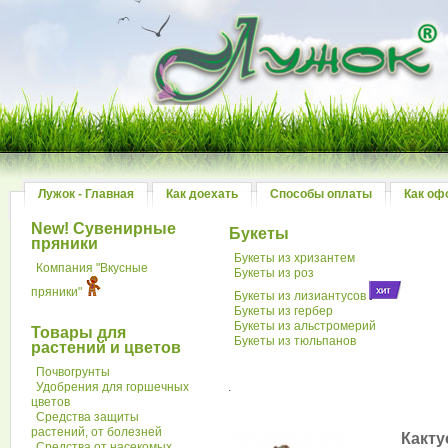
Лужок - Главная
Как доехать
Способы оплаты
Как оф
New! Сувенирные
Букеты
пряники
Букеты из хризантем
Компания "Вкусные
Букеты из роз
пряники"
Букеты из лизиантусов
Букеты из гербер
Букеты из альстромерий
Товары для
Букеты из тюльпанов
растений и цветов
Почвогрунты
Удобрения для горшечных
.
цветов
Средства защиты
растений, от болезней
Какту
Средства от насекомых,