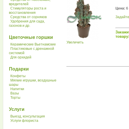
вредителей
Стимуляторы роста и
Цена:
6 
восстановления
Средства от сорняков
Задайте
Удобрения для сада,
газонов и др.
Закажи
товару:
Цветочные горшки
Увеличить
Керамические Вьетнамские
Пластиковые с дренажной
системой
Для орхидей
Подарки
Конфеты
Мягкие игрушки, воздушные
шары
Напитки
Вазы
Торты
Услуги
Выезд, консультация
Услуги флориста