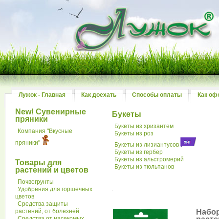
Лужок - Главная
Как доехать
Способы оплаты
Как оф
New! Сувенирные
Букеты
пряники
Букеты из хризантем
Компания "Вкусные
Букеты из роз
пряники"
Букеты из лизиантусов
Букеты из гербер
Букеты из альстромерий
Товары для
Букеты из тюльпанов
растений и цветов
Почвогрунты
Удобрения для горшечных
.
цветов
Средства защиты
растений, от болезней
Набор
Средства от насекомых,