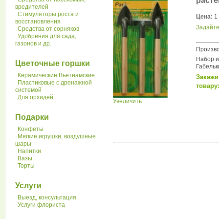
расте
вредителей
Стимуляторы роста и
Цена:
1 
восстановления
Задайте
Средства от сорняков
Удобрения для сада,
газонов и др.
Произво
Набор и
Цветочные горшки
Габельк
Керамические Вьетнамские
Закажи
Пластиковые с дренажной
товару:
системой
Для орхидей
Увеличить
Подарки
Конфеты
Мягкие игрушки, воздушные
шары
Напитки
Вазы
Торты
Услуги
Выезд, консультация
Услуги флориста