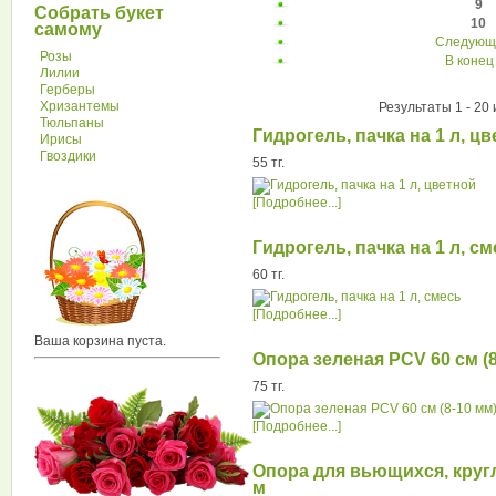
9
Собрать букет
10
самому
Следующ
Розы
В конец
Лилии
Герберы
Хризантемы
Результаты 1 - 20 
Тюльпаны
Гидрогель, пачка на 1 л, ц
Ирисы
Гвоздики
55 тг.
[Подробнее...]
Гидрогель, пачка на 1 л, с
60 тг.
[Подробнее...]
Ваша корзина пуста.
Опора зеленая PCV 60 см (8
75 тг.
[Подробнее...]
Опора для вьющихся, кругл
м