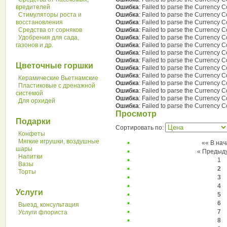
вредителей
Ошибка
: Failed to parse the Currency
Стимуляторы роста и
Ошибка
: Failed to parse the Currency
восстановления
Ошибка
: Failed to parse the Currency
Средства от сорняков
Ошибка
: Failed to parse the Currency
Удобрения для сада,
Ошибка
: Failed to parse the Currency
газонов и др.
Ошибка
: Failed to parse the Currency
Ошибка
: Failed to parse the Currency
Ошибка
: Failed to parse the Currency
Цветочные горшки
Ошибка
: Failed to parse the Currency
Ошибка
: Failed to parse the Currency
Керамические Вьетнамские
Ошибка
: Failed to parse the Currency
Пластиковые с дренажной
Ошибка
: Failed to parse the Currency
системой
Ошибка
: Failed to parse the Currency
Для орхидей
Ошибка
: Failed to parse the Currency
Просмотр
Подарки
Сортировать по:
Конфеты
Мягкие игрушки, воздушные
«« В нач
шары
« Предыд
Напитки
1
Вазы
2
Торты
3
4
Услуги
5
6
Выезд, консультация
7
Услуги флориста
8