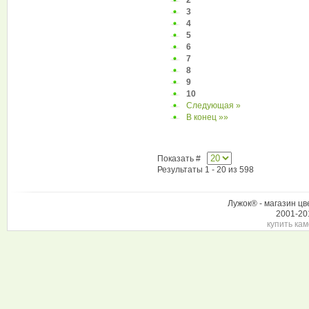
2
3
4
5
6
7
8
9
10
Следующая »
В конец »»
Показать #
Результаты 1 - 20 из 598
Лужок® - магазин цв
2001-20
купить кам