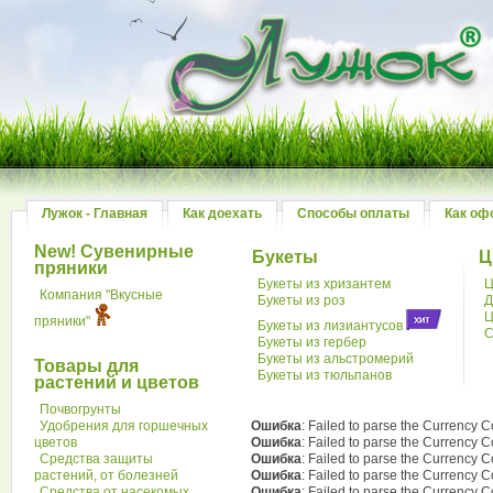
Лужок - Главная
Как доехать
Способы оплаты
Как оф
New! Сувенирные
Букеты
Ц
пряники
Букеты из хризантем
Ц
Компания "Вкусные
Букеты из роз
Д
Ц
пряники"
Букеты из лизиантусов
С
Букеты из гербер
Букеты из альстромерий
Товары для
Букеты из тюльпанов
растений и цветов
Почвогрунты
Удобрения для горшечных
Ошибка
: Failed to parse the Currency
цветов
Ошибка
: Failed to parse the Currency
Средства защиты
Ошибка
: Failed to parse the Currency
растений, от болезней
Ошибка
: Failed to parse the Currency
Средства от насекомых,
Ошибка
: Failed to parse the Currency