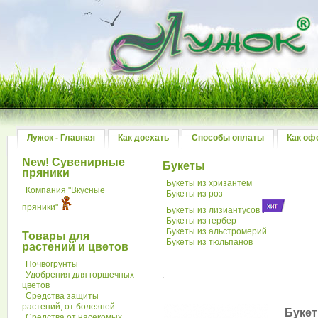
Лужок - Главная
Как доехать
Способы оплаты
Как оф
New! Сувенирные
Букеты
пряники
Букеты из хризантем
Компания "Вкусные
Букеты из роз
пряники"
Букеты из лизиантусов
Букеты из гербер
Букеты из альстромерий
Товары для
Букеты из тюльпанов
растений и цветов
Почвогрунты
Удобрения для горшечных
.
цветов
Средства защиты
растений, от болезней
Букет
Средства от насекомых,