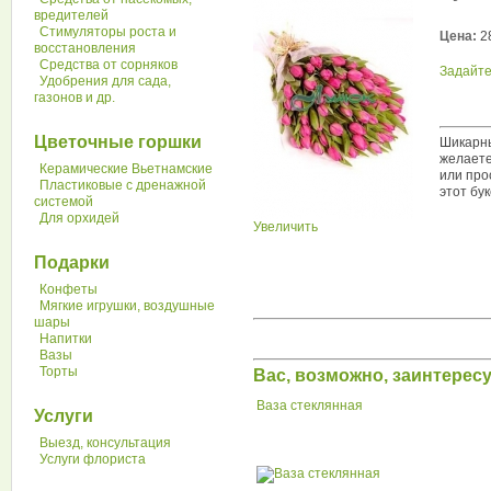
вредителей
Стимуляторы роста и
Цена:
2
восстановления
Средства от сорняков
Задайте
Удобрения для сада,
газонов и др.
Цветочные горшки
Шикарны
желаете
Керамические Вьетнамские
или про
Пластиковые с дренажной
этот бук
системой
Для орхидей
Увеличить
Подарки
Конфеты
Мягкие игрушки, воздушные
шары
Напитки
Вазы
Торты
Вас, возможно, заинтере
Ваза стеклянная
Услуги
Выезд, консультация
Услуги флориста