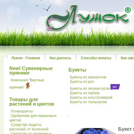
Лужок - Главная
Как доехать
Способы оплаты
Как оф
New! Сувенирные
Букеты
пряники
Букеты из хризантем
Компания "Вкусные
Букеты из роз
пряники"
Букеты из лизиантусов
Букеты из гербер
Букеты из альстромерий
Товары для
Букеты из тюльпанов
растений и цветов
Почвогрунты
Удобрения для горшечных
.
цветов
Средства защиты
Букет 
растений, от болезней
Средства от насекомых,