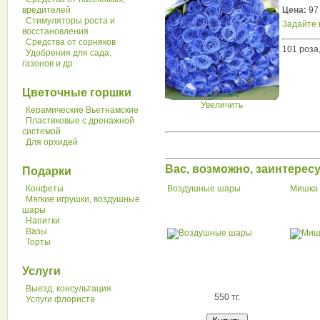
вредителей
Цена:
97 
Стимуляторы роста и
Задайте 
восстановления
Средства от сорняков
101 роза,
Удобрения для сада,
газонов и др.
Цветочные горшки
Увеличить
Керамические Вьетнамские
Пластиковые с дренажной
системой
Для орхидей
Вас, возможно, заинтере
Подарки
Конфеты
Воздушные шары
Мишка 
Мягкие игрушки, воздушные
шары
Напитки
Вазы
Торты
Услуги
Выезд, консультация
550 тг.
Услуги флориста