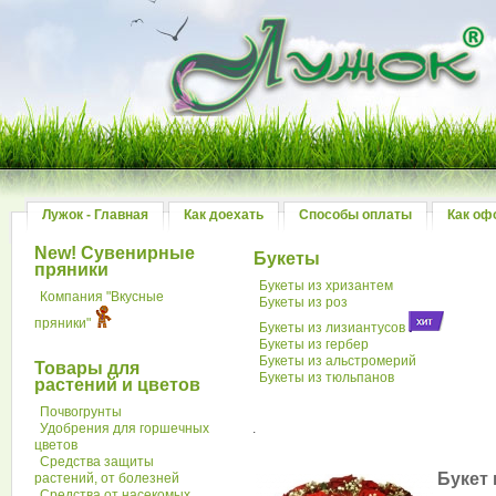
Лужок - Главная
Как доехать
Способы оплаты
Как оф
New! Сувенирные
Букеты
пряники
Букеты из хризантем
Компания "Вкусные
Букеты из роз
пряники"
Букеты из лизиантусов
Букеты из гербер
Букеты из альстромерий
Товары для
Букеты из тюльпанов
растений и цветов
Почвогрунты
Удобрения для горшечных
.
цветов
Средства защиты
Букет 
растений, от болезней
Средства от насекомых,