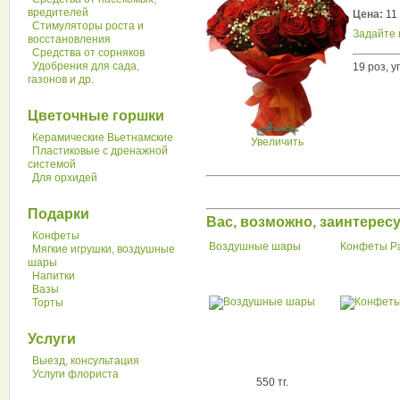
вредителей
Цена:
11 
Стимуляторы роста и
Задайте 
восстановления
Средства от сорняков
Удобрения для сада,
19 роз, у
газонов и др.
Цветочные горшки
Керамические Вьетнамские
Увеличить
Пластиковые с дренажной
системой
Для орхидей
Подарки
Вас, возможно, заинтере
Конфеты
Воздушные шары
Конфеты Р
Мягкие игрушки, воздушные
шары
Напитки
Вазы
Торты
Услуги
Выезд, консультация
Услуги флориста
550 тг.