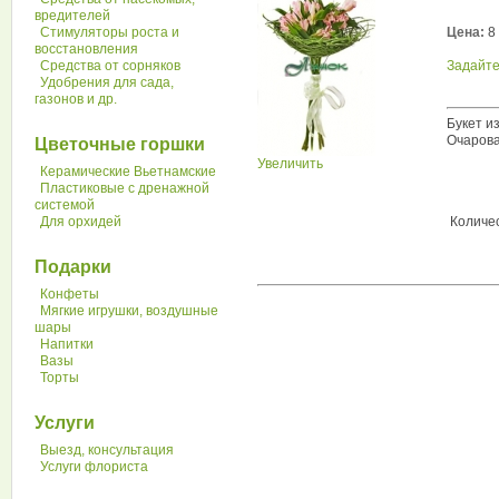
вредителей
Стимуляторы роста и
Цена:
8 
восстановления
Средства от сорняков
Задайте
Удобрения для сада,
газонов и др.
Букет и
Очарова
Цветочные горшки
Увеличить
Керамические Вьетнамские
Пластиковые с дренажной
системой
Для орхидей
Количес
Подарки
Конфеты
Мягкие игрушки, воздушные
шары
Напитки
Вазы
Торты
Услуги
Выезд, консультация
Услуги флориста