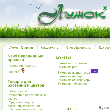
Лужок - Главная
Как доехать
Способы оплаты
Как оф
New! Сувенирные
Букеты
пряники
Букеты из хризантем
Компания "Вкусные
Букеты из роз
пряники"
Букеты из лизиантусов
Букеты из гербер
Букеты из альстромерий
Товары для
Букеты из тюльпанов
растений и цветов
Почвогрунты
Удобрения для горшечных
.
цветов
Средства защиты
растений, от болезней
Букет
Средства от насекомых,