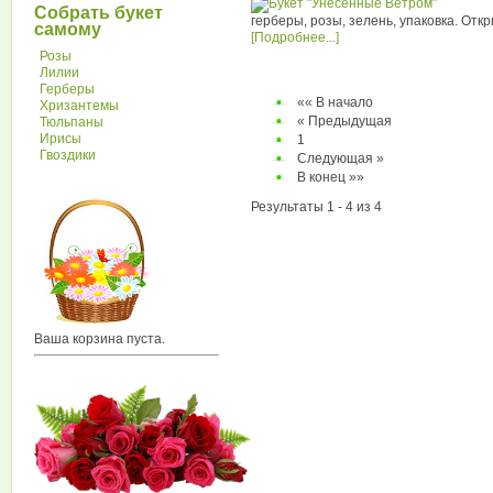
Собрать букет
герберы, розы, зелень, упаковка. Откр
самому
[Подробнее...]
Розы
Лилии
Герберы
«« В начало
Хризантемы
« Предыдущая
Тюльпаны
Ирисы
1
Гвоздики
Следующая »
В конец »»
Результаты 1 - 4 из 4
Ваша корзина пуста.