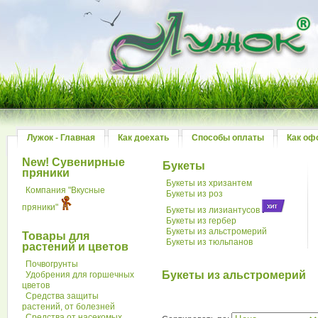
Лужок - Главная
Как доехать
Способы оплаты
Как оф
New! Сувенирные
Букеты
пряники
Букеты из хризантем
Компания "Вкусные
Букеты из роз
пряники"
Букеты из лизиантусов
Букеты из гербер
Букеты из альстромерий
Товары для
Букеты из тюльпанов
растений и цветов
Почвогрунты
Букеты из альстромерий
Удобрения для горшечных
цветов
Средства защиты
растений, от болезней
Средства от насекомых,