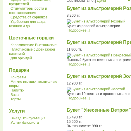
Сортировать по:
вредителей
Букет из альстромерий Ро
Стимуляторы роста и
восстановления
8 200 тг.
Средства от сорняков
Удобрения для сада,
Букет из розовой альстромерии.
газонов и др.
[Подробнее...]
Цветочные горшки
Букет из альстромерий П
Керамические Вьетнамские
11 800 тг.
Пластиковые с дренажной
системой
Для орхидей
Пышный букет из весенних альстроме
[Подробнее...]
Подарки
Букет из альстромерий Зо
Конфеты
Мягкие игрушки, воздушные
12 900 тг.
шары
Напитки
Букет из 19 желтых и оранжевых альс
Вазы
[Подробнее...]
Торты
Букет "Унесенные Ветром"
Услуги
16 490 тг.
Выезд, консультация
15 500 тг.
Услуги флориста
Вы экономите: 990 тг.